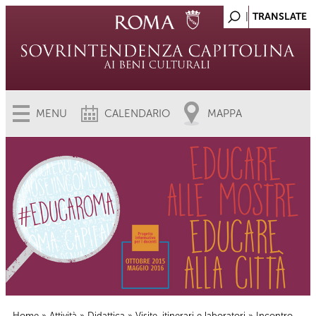
MENU
CALENDARIO
MAPPA
Home
»
Attività
»
Didattica
»
Visite, itinerari e laboratori
» Incontro