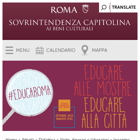
MENU
CALENDARIO
MAPPA
Home
»
Attività
»
Didattica
»
Visite, itinerari e laboratori
» Incontro