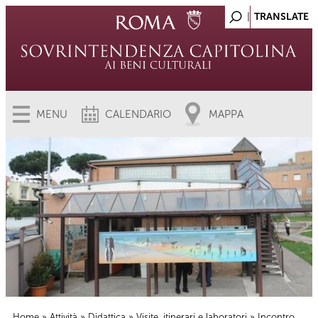
MENU
CALENDARIO
MAPPA
Home
»
Attività
»
Didattica
»
Visite, itinerari e laboratori
» Incontro