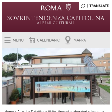
MENU
CALENDARIO
MAPPA
Home
»
Attività
»
Didattica
»
Visite, itinerari e laboratori
» Incontro