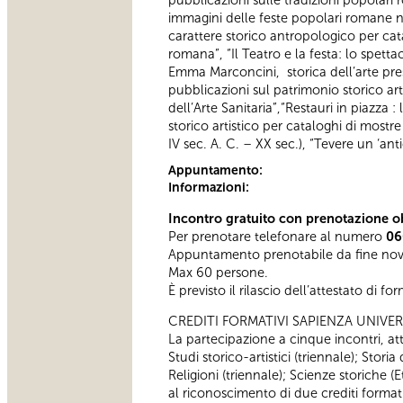
pubblicazioni sulle tradizioni popolari
immagini delle feste popolari romane ne
carattere storico antropologico per catal
romana”, “Il Teatro e la festa: lo spet
Emma Marconcini, storica dell’arte pres
pubblicazioni sul patrimonio storico art
dell’Arte Sanitaria”,“Restauri in piazza
storico artistico per cataloghi di mostre
IV sec. A. C. – XX sec.), “Tevere un ‘an
Appuntamento:
Informazioni:
Incontro gratuito con prenotazione ob
Per prenotare telefonare al numero
06
Appuntamento prenotabile da fine no
Max 60 persone.
È previsto il rilascio dell’attestato di f
CREDITI FORMATIVI SAPIENZA UNIVER
La partecipazione a cinque incontri, atte
Studi storico-artistici (triennale); Storia
Religioni (triennale); Scienze storiche
al riconoscimento di due crediti formativ