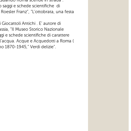
, “Quando Roma scende in strada :
 saggi e schede scientifiche di
e Roesler Franz”, “L’ottobrata, una festa
iocattoli Antichi . E’ autore di
Sassia, “Il Museo Storico Nazionale
ggi e schede scientifiche di carattere
 dell’acqua. Acque e Acquedotti a Roma (
no 1870-1945,“ Verdi delizie”.