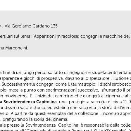
ni, Via Gerolamo Cardano 135
versitari sul tema: "Apparizioni miracolose: congegni e macchine de
mma Marconcini.
 fine di un lungo percorso fatto di ingegnosi e stupefacenti tentativi
asparenze e giochi di prospettiva, davano allo spettatore l’illusione
 Successivamente congegni come il taumatropio, i dischi stroboscopi
ropio, messi a punto con sperimentazioni successive, sfruttando il pr
a in movimento. E’ l’inizio del cammino che giungerà al cinema e al
lla Sovrintendenza Capitolina
, una prestigiosa raccolta di circa 11.
i grandissimo valore storico ed estetico che racconta la storia dell’
cento. A partire da questi esemplari della collezione L’incontro appr
 prefigurando la storia del cinema.
ale presso la Sovrintendenza Capitolina, è responsabile della collezi