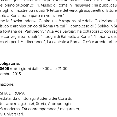
 romane quali “Carnevale di popolo a Roma tra il XIII e XIX secolo”
l primo ottocento”, “il Museo di Roma in Trastevere”; ha pubblicato
oghi di mostre tra i quali “Riletture del vero, gli acquerelli di Ettor
tacolo a Roma tra papato e rivoluzione”.
so la Sovrintendenza Capitolina è responsabile della Collezione di G
istico e architettonico di Roma tra cui “Il complesso di S.Spirito in 
 : la fontana del Pantheon”, “Villa Ada Savoia”; ha collaborato con sa
 e convegni tra i quali “, “I luoghi di Raffaello a Roma”, “Il trionfo
tica via per il Mediterraneo”, La capitale a Roma. Città e arredo urba
bligatoria.
0608
(tutti i giorni dalle 9.00 alle 21.00)
vembre 2015.
ormazione.
SITÀ DI ROMA
stata, dà diritto agli studenti dei Corsi di:
 dell’arte (magistrale); Storia, Antropologia,
 (Età moderna-Età contemporanea / magistrale),
i universitari.