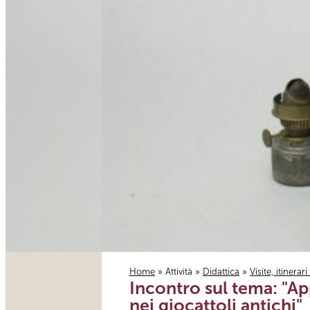
Home
»
Attività
»
Didattica
»
Visite, itinerar
Incontro sul tema: "A
Tu sei qui
nei giocattoli antichi"