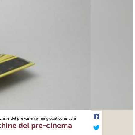
ine del pre-cinema nei giocattoli antichi"
chine del pre-cinema