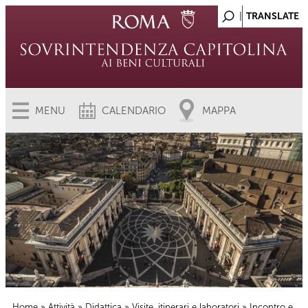
MENU
CALENDARIO
MAPPA
Home
»
Attività
»
Didattica
»
Visite, itinerari e laboratori
» Incontro e