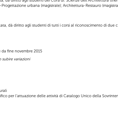
ta, dà diritto agli studenti dei Corsi di: Scienze dell’Architettura (tr
a-Progettazione urbana (magistrale); Architettura-Restauro (magistra
ta, dà diritto agli studenti di tutti i corsi al riconoscimento di due cr
e da fine novembre 2015
subire variazioni
rali
ico per l’attuazione delle attività di Catalogo Unico della Sovrinten