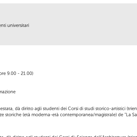
nti universitari
 ore 9.00 - 21.00)
ormazione
ata, dà diritto agli studenti dei Corsi di studi storico-artistici (trienn
cienze storiche (età moderna-età contemporanea/magistrale) de “La S