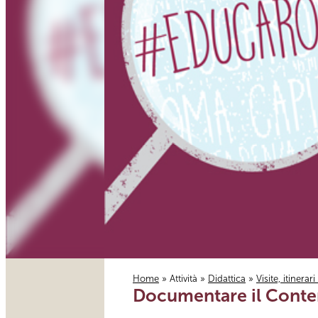
Home
»
Attività
»
Didattica
»
Visite, itinerar
Documentare il Contem
Tu sei qui