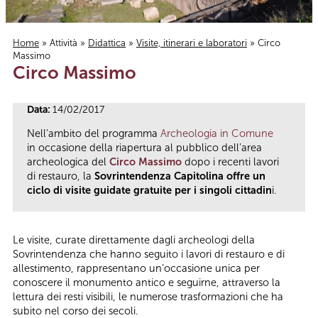
Home
»
Attività
»
Didattica
»
Visite, itinerari e laboratori
» Circo
Massimo
Tu sei qui
Circo Massimo
Data:
14/02/2017
Nell’ambito del programma
Archeologia in Comune
in occasione della riapertura al pubblico dell’area
archeologica del
Circo Massimo
dopo i recenti lavori
di restauro, la
Sovrintendenza Capitolina offre un
ciclo di visite guidate gratuite per i singoli cittadin
i.
Le visite, curate direttamente dagli archeologi della
Sovrintendenza che hanno seguito i lavori di restauro e di
allestimento, rappresentano un’occasione unica per
conoscere il monumento antico e seguirne, attraverso la
lettura dei resti visibili, le numerose trasformazioni che ha
subito nel corso dei secoli.