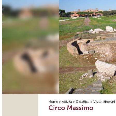
Home
»
Attività
»
Didattica
»
Visite, itinerar
Circo Massimo
Tu sei qui