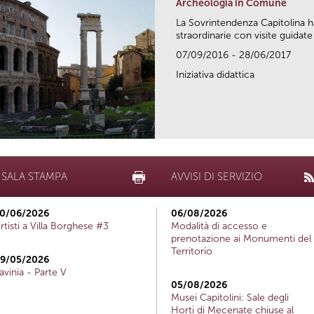
Archeologia in Comune
La Sovrintendenza Capitolina h
straordinarie con visite guidate 
07/09/2016 - 28/06/2017
Iniziativa didattica
SALA STAMPA
AVVISI DI SERVIZIO
0/06/2026
06/08/2026
rtisti a Villa Borghese #3
Modalità di accesso e
prenotazione ai Monumenti del
Territorio
9/05/2026
avinia - Parte V
05/08/2026
Musei Capitolini: Sale degli
Horti di Mecenate chiuse al