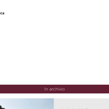
ica
In archivio