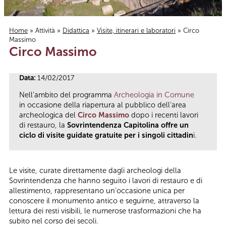
Home
»
Attività
»
Didattica
»
Visite, itinerari e laboratori
» Circo
Massimo
Tu sei qui
Circo Massimo
Data:
14/02/2017
Nell’ambito del programma
Archeologia in Comune
in occasione della riapertura al pubblico dell’area
archeologica del
Circo Massimo
dopo i recenti lavori
di restauro, la
Sovrintendenza Capitolina offre un
ciclo di visite guidate gratuite per i singoli cittadin
i.
Le visite, curate direttamente dagli archeologi della
Sovrintendenza che hanno seguito i lavori di restauro e di
allestimento, rappresentano un’occasione unica per
conoscere il monumento antico e seguirne, attraverso la
lettura dei resti visibili, le numerose trasformazioni che ha
subito nel corso dei secoli.