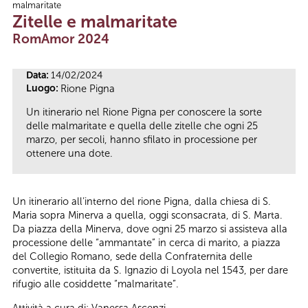
malmaritate
Tu sei qui
Zitelle e malmaritate
RomAmor 2024
Data:
14/02/2024
Luogo:
Rione Pigna
Un itinerario nel Rione Pigna per conoscere la sorte
delle malmaritate e quella delle zitelle che ogni 25
marzo, per secoli, hanno sfilato in processione per
ottenere una dote.
Un itinerario all’interno del rione Pigna, dalla chiesa di S.
Maria sopra Minerva a quella, oggi sconsacrata, di S. Marta.
Da piazza della Minerva, dove ogni 25 marzo si assisteva alla
processione delle “ammantate” in cerca di marito, a piazza
del Collegio Romano, sede della Confraternita delle
convertite, istituita da S. Ignazio di Loyola nel 1543, per dare
rifugio alle cosiddette “malmaritate”.
Attività a cura di: Vanessa Ascenzi