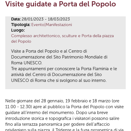
Visite guidate a Porta del Popolo
Tu sei qui
Data:
28/01/2023 - 18/03/2023
Tipologia:
Evento|Manifestazioni
Luogo:
Complesso architettonico, sculture e Porta della piazza
del Popolo
Visite a Porta del Popolo e al Centro di
Documentazione del Sito Patrimonio Mondiale di
Roma UNESCO.
Tre appuntamenti per conoscere la Porta Flaminia e le
attività del Centro di Documentazione del Sito
UNESCO di Roma che si svolgono al suo interno.
Nelle giornate del 28 gennaio, 19 febbraio e 18 marzo (ore
11.00 - 12.30) apre al pubblico la Porta del Popolo con visite
guidate all'interno del monumento. Dopo una breve
introduzione storica e topografica i visitatori possono salire
fino alla terrazza panoramica per godere dell'affaccio
privilegiato sulla piazza, il Tridente e la fuga prospettica di via