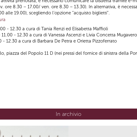
ll’attività prenotata, è necessario comunicare la disdetta tramite e-ma
ov. ore 8.30 – 17.00/ ven. ore 8.30 – 13.30). In alternativa, è necess
.00 alle 19.00), scegliendo l’opzione “acquisto biglietti”.
ura
00 - 12.30 a cura di Tania Renzi ed Elisabetta Maffioli
 11.00 - 12.30 a cura di Vanessa Ascenzi e Livia Concetta Mugavero
 - 12.30 a cura di Barbara De Petra e Orietta Pizzoferrato
, piazza del Popolo 11 D (nei pressi del fornice di sinistra della Po
In archivio