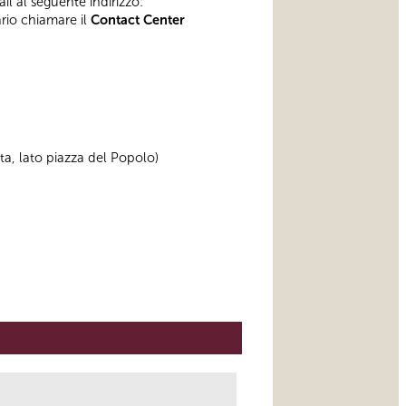
il al seguente indirizzo:
ario chiamare il
Contact Center
rta, lato piazza del Popolo)