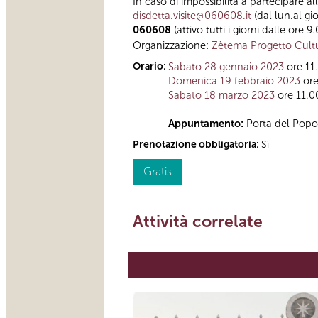
In caso di impossibilità a partecipare a
disdetta.visite@060608.it
(dal lun.al gi
060608
(attivo tutti i giorni dalle ore 9
Organizzazione:
Zètema Progetto Cult
Orario:
Sabato 28 gennaio 2023
ore 11.
Domenica 19 febbraio 2023
ore
Sabato 18 marzo 2023
ore 11.00
Appuntamento:
Porta del Popolo
Prenotazione obbligatoria:
Sì
Gratis
Attività correlate