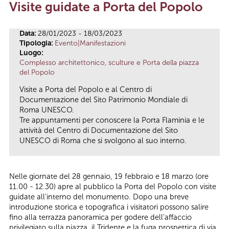
Visite guidate a Porta del Popolo
Tu sei qui
Data:
28/01/2023 - 18/03/2023
Tipologia:
Evento|Manifestazioni
Luogo:
Complesso architettonico, sculture e Porta della piazza
del Popolo
Visite a Porta del Popolo e al Centro di
Documentazione del Sito Patrimonio Mondiale di
Roma UNESCO.
Tre appuntamenti per conoscere la Porta Flaminia e le
attività del Centro di Documentazione del Sito
UNESCO di Roma che si svolgono al suo interno.
Nelle giornate del 28 gennaio, 19 febbraio e 18 marzo (ore
11.00 - 12.30) apre al pubblico la Porta del Popolo con visite
guidate all'interno del monumento. Dopo una breve
introduzione storica e topografica i visitatori possono salire
fino alla terrazza panoramica per godere dell'affaccio
privilegiato sulla piazza, il Tridente e la fuga prospettica di via