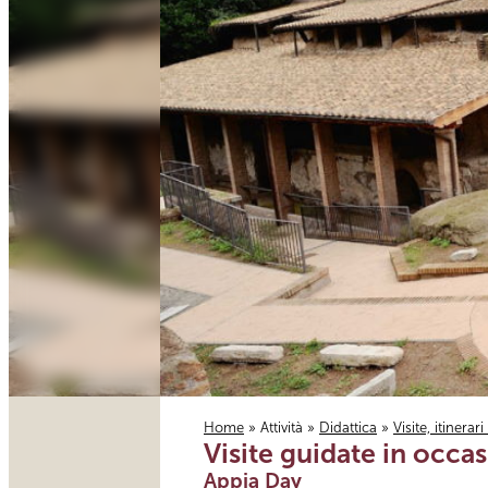
Home
»
Attività
»
Didattica
»
Visite, itinerar
Visite guidate in occa
Tu sei qui
Appia Day