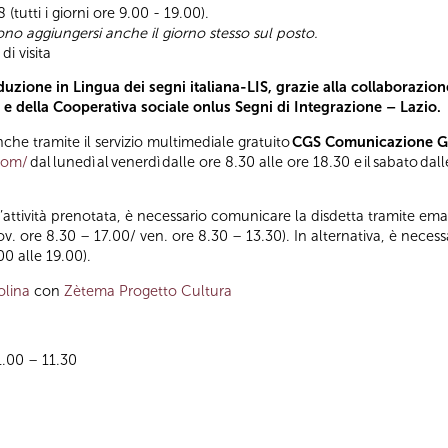
(tutti i giorni ore 9.00 - 19.00).
ono aggiungersi anche il giorno stesso sul posto.
i visita
uzione in Lingua dei segni italiana-LIS, grazie alla collaborazion
) e della Cooperativa sociale onlus Segni di Integrazione – Lazio.
he tramite il servizio multimediale gratuito
CGS Comunicazione Glo
.com/
dal lunedì al venerdì dalle ore 8.30 alle ore 18.30 e il sabato da
ll’attività prenotata, è necessario comunicare la disdetta tramite emai
iov. ore 8.30 – 17.00/ ven. ore 8.30 – 13.30). In alternativa, è nece
00 alle 19.00).
olina
con
Zètema Progetto Cultura
11.00 – 11.30