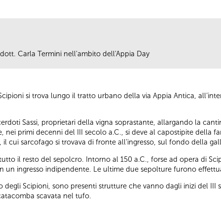
e dott. Carla Termini nell'ambito dell'Appia Day
cipioni si trova lungo il tratto urbano della via Appia Antica, all’in
erdoti Sassi, proprietari della vigna soprastante, allargando la cant
 nei primi decenni del III secolo a.C., si deve al capostipite della f
il cui sarcofago si trovava di fronte all’ingresso, sul fondo della g
tto il resto del sepolcro. Intorno al 150 a.C., forse ad opera di S
on un ingresso indipendente. Le ultime due sepolture furono effettuate
 degli Scipioni, sono presenti strutture che vanno dagli inizi del III
catacomba scavata nel tufo.