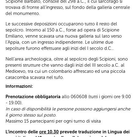
Scipione Barbato, console del 298 a.C., il cui sarcofago si
trovava di fronte all’ingresso, sul fondo della galleria centrale
del monumento.
Le successive deposizioni occuparono tutto il resto del
sepolcro. Intorno al 150 a.C., forse ad opera di Scipione
Emiliano, venne scavata una nuova galleria sul lato verso
l’Appia, con un ingresso indipendente. Le ultime due
sepolture furono effettuate agli inizi del I secolo d.C..
Nell’area archeologica, oltre al sepolcro degli Scipioni, sono
presenti strutture che vanno dagli inizi del III secolo a.C. al
Medioevo, tra cui un colombario affrescato ed una piccola
catacomba scavata nel tufo.
Informazioni:
Prenotazione obbligatoria
allo 060608 (tutti i giorni ore 9.00
- 19.00).
In caso di disponibilità le persone possono aggiungersi anche
il giorno stesso sul posto.
Massimo 15 partecipanti per ogni turno di visita
L’incontro delle
ore 10.30
prevede traduzione in Lingua dei