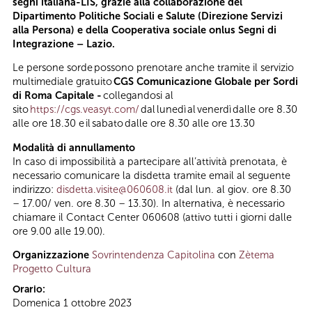
segni italiana-LIS, grazie alla collaborazione del
Dipartimento Politiche Sociali e Salute (Direzione Servizi
alla Persona) e della Cooperativa sociale onlus Segni di
Integrazione – Lazio.
Le persone sorde possono prenotare anche tramite il servizio
multimediale gratuito
CGS Comunicazione Globale per Sordi
di Roma Capitale -
collegandosi al
sito
https://cgs.veasyt.com/
dal lunedì al venerdì dalle ore 8.30
alle ore 18.30 e il sabato dalle ore 8.30 alle ore 13.30
Modalità di annullamento
In caso di impossibilità a partecipare all’attività prenotata, è
necessario comunicare la disdetta tramite email al seguente
indirizzo:
disdetta.visite@060608.it
(dal lun. al giov. ore 8.30
– 17.00/ ven. ore 8.30 – 13.30). In alternativa, è necessario
chiamare il Contact Center 060608 (attivo tutti i giorni dalle
ore 9.00 alle 19.00).
Organizzazione
Sovrintendenza Capitolina
con
Zètema
Progetto Cultura
Orario:
Domenica 1 ottobre 2023