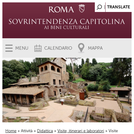
MENU
CALENDARIO
MAPPA
Home
»
Attività
»
Didattica
»
Visite, itinerari e laboratori
» Visite