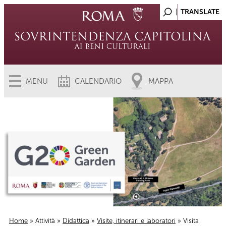
MENU
CALENDARIO
MAPPA
Home
»
Attività
»
Didattica
»
Visite, itinerari e laboratori
» Visita