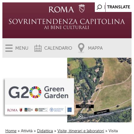
MENU
CALENDARIO
MAPPA
Home
»
Attività
»
Didattica
»
Visite, itinerari e laboratori
» Visita