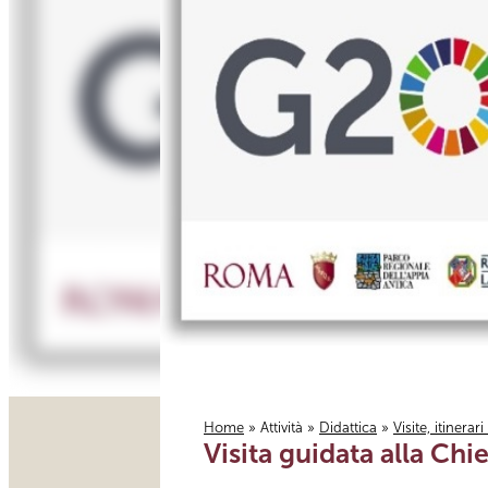
Home
»
Attività
»
Didattica
»
Visite, itinerar
Visita guidata alla Chi
Tu sei qui