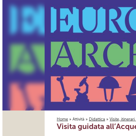
Home
»
Attività
»
Didattica
»
Visite, itinerar
Visita guidata all’Acq
Tu sei qui