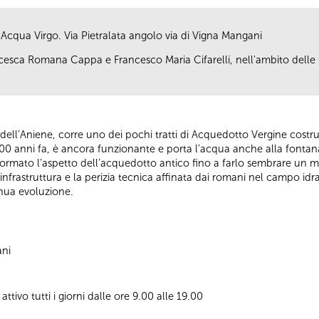
cqua Virgo. Via Pietralata angolo via di Vigna Mangani
ancesca Romana Cappa e Francesco Maria Cifarelli, nell'ambito dell
o dell’Aniene, corre uno dei pochi tratti di Acquedotto Vergine costru
2000 anni fa, è ancora funzionante e porta l’acqua anche alla fontana
rmato l’aspetto dell’acquedotto antico fino a farlo sembrare un mur
 infrastruttura e la perizia tecnica affinata dai romani nel campo idr
inua evoluzione.
ani
tivo tutti i giorni dalle ore 9.00 alle 19.00