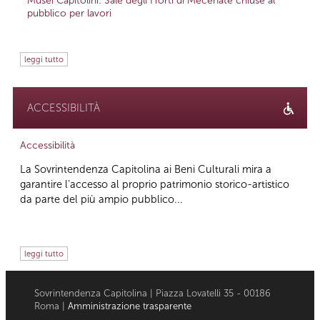
Musei Capitolini: Sale degli Horti di Mecenate chiuse al
pubblico per lavori
leggi tutto
ACCESSIBILITÀ
Accessibilità
La Sovrintendenza Capitolina ai Beni Culturali mira a
garantire l’accesso al proprio patrimonio storico-artistico
da parte del più ampio pubblico...
leggi tutto
Sovrintendenza Capitolina | Piazza Lovatelli 35 - 00186
Roma |
Amministrazione trasparente