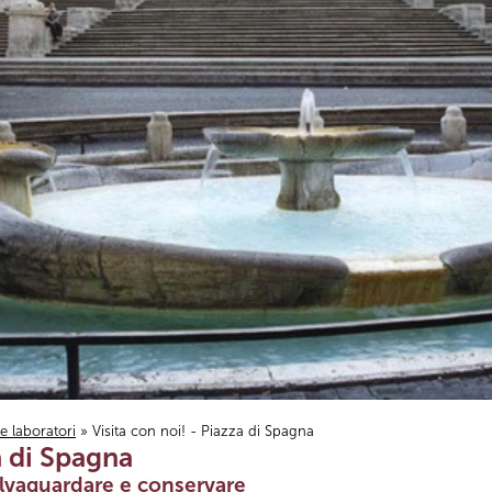
i e laboratori
» Visita con noi! - Piazza di Spagna
a di Spagna
lvaguardare e conservare