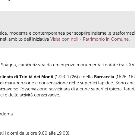
antica, moderna e contemporanea per scoprire insieme le trasformazio
ll'ambito dell'iniziativa
Visita con noi! - Patrimonio in Comune
.
di Spagna, caratterizzata da emergenze monumentali datate tra il XVII e
alinata di Trinità dei Monti
(1723-1726) e della
Barcaccia
(1626-1629
 manutenzione e conservazione delle superfici lapidee. Sono anche
traverso l’osservazione ravvicinata di alcune superfici (pietra, lateri
ci e delle attività conservative.
Moderna
tti i giorni dalle ore 9.00 alle 19.00)