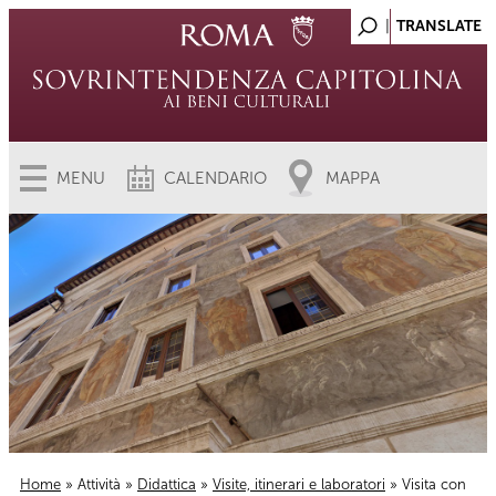
MENU
CALENDARIO
MAPPA
Home
»
Attività
»
Didattica
»
Visite, itinerari e laboratori
» Visita con