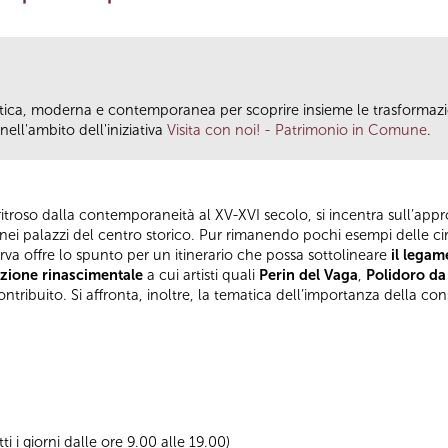
antica, moderna e contemporanea per scoprire insieme le trasformazio
ll'ambito dell'iniziativa
Visita con noi! - Patrimonio in Comune
.
ritroso dalla contemporaneità al XV-XVI secolo, si incentra sull’ap
nte nei palazzi del centro storico. Pur rimanendo pochi esempi delle 
rva offre lo spunto per un itinerario che possa sottolineare
il legam
izione rinascimentale
a cui artisti quali
Perin del Vaga
,
Polidoro da
tribuito. Si affronta, inoltre, la tematica dell’importanza della co
tti i giorni dalle ore 9.00 alle 19.00)