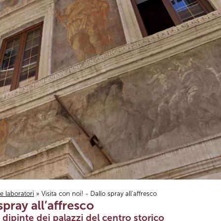
i e laboratori
» Visita con noi! - Dallo spray all’affresco
spray all’affresco
 dipinte dei palazzi del centro storico