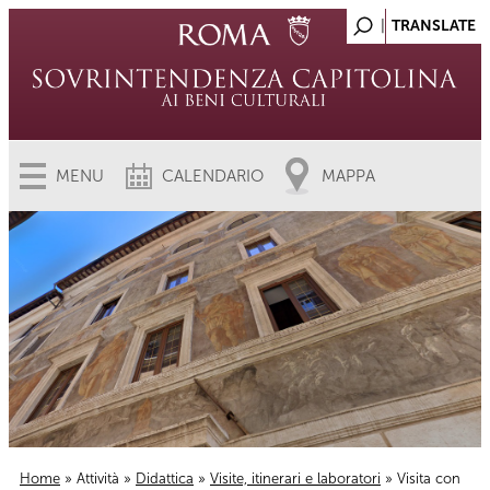
MENU
CALENDARIO
MAPPA
Home
»
Attività
»
Didattica
»
Visite, itinerari e laboratori
» Visita con