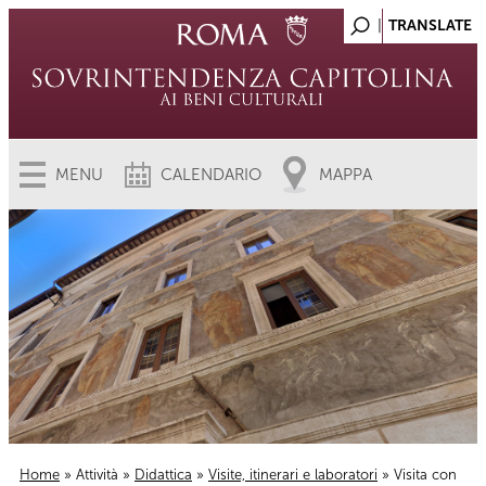
MENU
CALENDARIO
MAPPA
Home
»
Attività
»
Didattica
»
Visite, itinerari e laboratori
» Visita con