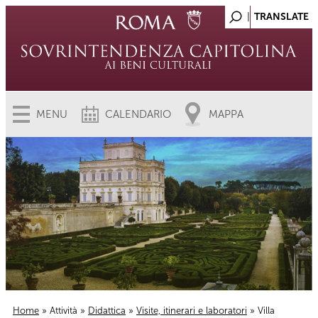
MENU
CALENDARIO
MAPPA
Home
»
Attività
»
Didattica
»
Visite, itinerari e laboratori
» Villa