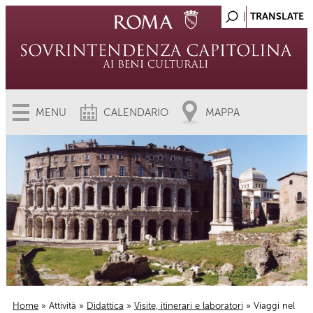
MENU
CALENDARIO
MAPPA
Home
»
Attività
»
Didattica
»
Visite, itinerari e laboratori
» Viaggi nel