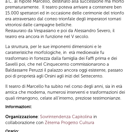
a.C. al nipote Marcello, destinato alla successione ma morto
prematuramente. Il teatro poteva arrivare a contenere ben
15.000 spettatori ed in occasione delle cerimonie del trionfo
era attraversato dal corteo trionfale degli imperatori tornati
vittoriosi dalle campagne belliche.
Restaurato da Vespasiano e poi da Alessandro Severo, il
teatro era ancora in funzione nel V secolo.
La struttura, per le sue imponenti dimensioni e le
caratteristiche morfologiche, in età medioevale fu
trasformato in fortezza dalla famiglia dei Faffi prima e dei
Savelli poi, che nel Cinquecento commissionarono a
Baldassarre Peruzzi il palazzo ancora oggi esistente, passato
poi di proprietà agli Orsini agli inizi del Settecento.
Il teatro di Marcello ha subito nel corso degli anni, sia in età
antica che moderna, numerosi interventi e trasformazioni dei
quali rimangono, celate all’interno, preziose testimonianze.
Informazioni:
Organizzazione
:
Sovrintendenza Capitolina
in
collaborazione con
Zètema Progetto Cultura
Orario: