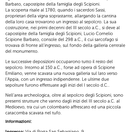
Barbato, capostipite della famiglia degli Scipioni.
La scoperta risale al 1780, quando i sacerdoti Sassi,
proprietari della vigna soprastante, allargando la cantina
della loro casa trovarono un ingresso al sepolcro. La sua
costruzione, nei primi decenni del III secolo a.C., si deve al
capostipite della famiglia degli Scipioni, Lucio Cornelio
Scipione Barbato, console del 298 a.C., il cui sarcofago si
trovava di fronte all’ingresso, sul fondo della galleria centrale
del monumento.
Le successive deposizioni occuparono tutto il resto del
sepolcro. Intorno al 150 a.C., forse ad opera di Scipione
Emiliano, venne scavata una nuova galleria sul lato verso
l’Appia, con un ingresso indipendente. Le ultime due
sepolture furono effettuate agli inizi del I secolo d.C..
Nell’area archeologica, oltre al sepolcro degli Scipioni, sono
presenti strutture che vanno dagli inizi del III secolo a.C. al
Medioevo, tra cui un colombario affrescato ed una piccola
catacomba scavata nel tufo.
Informazioni:
Ingresso:
Via di Porta San Sebastiano, 9