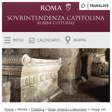
MENU
CALENDARIO
MAPPA
Home
»
Attività
»
Didattica
»
Visite, itinerari e laboratori
» Viaggi nel