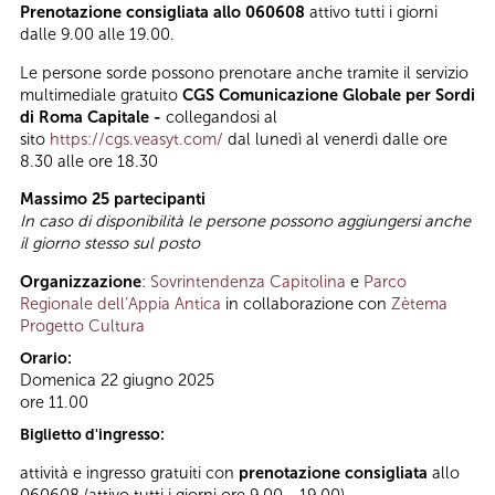
Prenotazione consigliata allo 060608
attivo tutti i giorni
dalle 9.00 alle 19.00.
Le persone sorde possono prenotare anche tramite il servizio
multimediale gratuito
CGS Comunicazione Globale per Sordi
di Roma Capitale -
collegandosi al
sito
https://cgs.veasyt.com/
dal lunedì al venerdì dalle ore
8.30 alle ore 18.30
Massimo 25 partecipanti
In caso di disponibilità le persone possono aggiungersi anche
il giorno stesso sul posto
Organizzazione
:
Sovrintendenza Capitolina
e
Parco
Regionale dell’Appia Antica
in collaborazione con
Zètema
Progetto Cultura
Orario:
Domenica 22 giugno 2025
ore 11.00
Biglietto d'ingresso:
attività e ingresso gratuiti con
prenotazione consigliata
allo
060608 (attivo tutti i giorni ore 9.00 - 19.00)