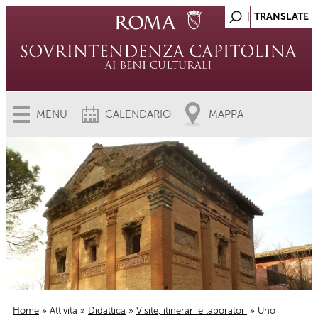
MENU
CALENDARIO
MAPPA
Home
»
Attività
»
Didattica
»
Visite, itinerari e laboratori
» Uno