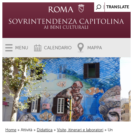
MENU
CALENDARIO
MAPPA
Home
»
Attività
»
Didattica
»
Visite, itinerari e laboratori
» Un