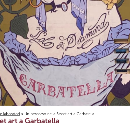
i e laboratori
» Un percorso nella Street art a Garbatella
et art a Garbatella