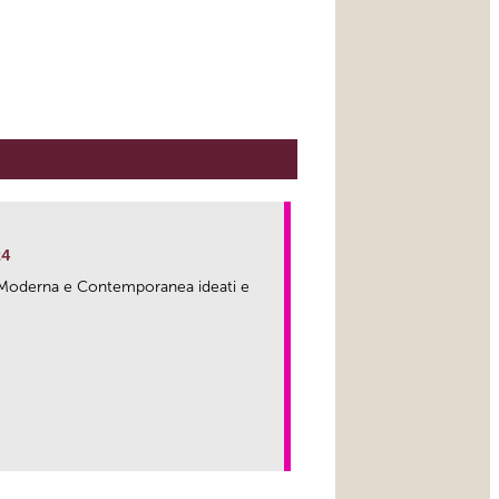
24
ma Moderna e Contemporanea ideati e
link