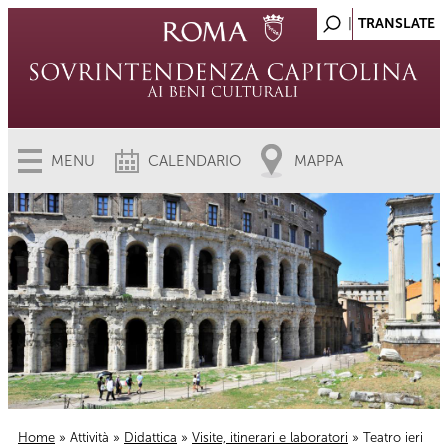
MENU
CALENDARIO
MAPPA
Home
»
Attività
»
Didattica
»
Visite, itinerari e laboratori
» Teatro ieri