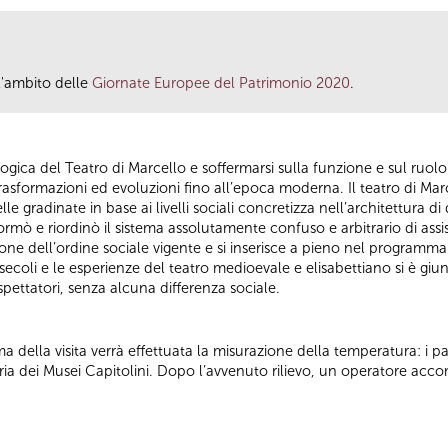
ll'ambito delle
Giornate Europee del Patrimonio 2020
.
ogica del Teatro di Marcello e soffermarsi sulla funzione e sul ruol
trasformazioni ed evoluzioni fino all’epoca moderna. Il teatro di Ma
lle gradinate in base ai livelli sociali concretizza nell’architettura d
rmò e riordinò il sistema assolutamente confuso e arbitrario di assis
one dell’ordine sociale vigente e si inserisce a pieno nel programm
secoli e le esperienze del teatro medioevale e elisabettiano si è giu
i spettatori, senza alcuna differenza sociale.
a della visita verrà effettuata la misurazione della temperatura: i pa
tteria dei Musei Capitolini. Dopo l’avvenuto rilievo, un operatore ac