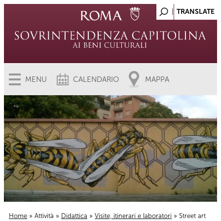
MENU
CALENDARIO
MAPPA
Home
»
Attività
»
Didattica
»
Visite, itinerari e laboratori
» Street art