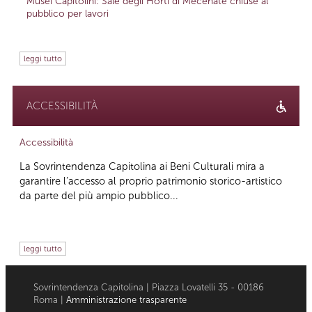
Musei Capitolini: Sale degli Horti di Mecenate chiuse al
pubblico per lavori
leggi tutto
ACCESSIBILITÀ
Accessibilità
La Sovrintendenza Capitolina ai Beni Culturali mira a
garantire l’accesso al proprio patrimonio storico-artistico
da parte del più ampio pubblico...
leggi tutto
Sovrintendenza Capitolina | Piazza Lovatelli 35 - 00186
Roma |
Amministrazione trasparente