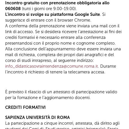
Incontro gratuito con prenotazione obbligatoria allo
060608
(tutti i giorni ore 9.00-19.00).
L'incontro si svolge su piattaforma Google Suite
. Si
suggerisce di entrare con il browser Chrome.
A conferma della prenotazione viene inviata una mail con il
link di accesso. Se si desidera ricevere l’attestazione ai fini dei
crediti formativi è necessario entrare alla conferenza
presentandosi con il proprio nome e cognome completo.
Alla conclusione dell’appuntamento deve essere inviata una
mail di richiesta, completa dei propri dati anagrafici e del
corso di studi intrapreso, al seguente indirizzo:
info_didatticasovraintendenza@comune.roma.it
. Durante
l’incontro è richiesto di tenere la telecamera accesa.
È previsto il rilascio di un attestato di partecipazione valido
per la fomazione e l’aggiornamento docenti.
CREDITI FORMATIVI
SAPIENZA UNIVERSITÀ DI ROMA
La partecipazione a cinque incontri, attestata, dà diritto agli
studenti dei Corsi di: Studi storico-artistici (triennale); Storia