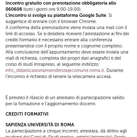
Incontro gratuito con prenotazione obbligatoria allo
060608
(tutti i giorni ore 9.00-19.00).
L'incontro si svolge su piattaforma Google Suite
. Si
suggerisce di entrare con il browser Chrome.
A conferma della prenotazione viene inviata una mail con il
link di accesso. Se si desidera ricevere l’attestazione ai fini dei
crediti formativi è necessario entrare alla conferenza
presentandosi con il proprio nome e cognome completo.
Alla conclusione dell’appuntamento deve essere inviata una
mail di richiesta, completa dei propri dati anagrafici e del
corso di studi intrapreso, al seguente indirizzo:
info_didatticasovraintendenza@comune.roma.it
. Durante
l’incontro è richiesto di tenere la telecamera accesa.
È previsto il rilascio di un attestato di partecipazione valido
per la fomazione e l’aggiornamento docenti.
CREDITI FORMATIVI
SAPIENZA UNIVERSITÀ DI ROMA
La partecipazione a cinque incontri, attestata, dà diritto agli
studenti dei Corsi di: Studi storico-artistici (triennale); Storia