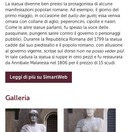
La statua divenne ben presto la protagonista di alcune
manifestazioni popolari romane. Ad esempio, il giorno del
primo maggio, in occasione del
ballo dei guitti
, essa veniva
ornata con collane di aglio, peperoncini, cipolle e nastri.
Come le altre statue parlanti, fu spesso la voce delle
pasquinate, pungenti satire contro il governo o personaggi
pubblici. Durante la Repubblica Romana del 1799 la statua
cadde dal suo piedistallo e il popolo romano, con allusione
al governo vigente, scrisse sul dorso n
on ne posso veder più
!.
In tale caduta la statua si ruppe in otto pezzi e fu restaurata
da Annibale Malatesta nel 1806 per il prezzo di 15 scudi.
Leggi di più su SimartWeb
Galleria