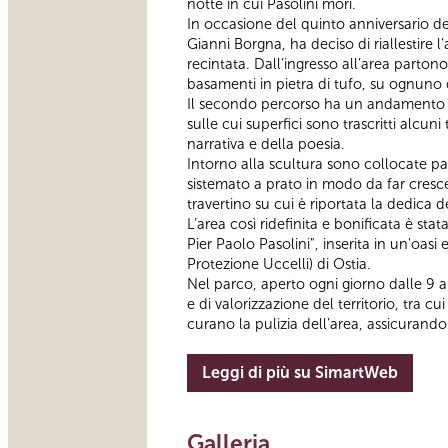
notte in cui Pasolini morì.
In occasione del quinto anniversario del
Gianni Borgna, ha deciso di riallestire l
recintata. Dall’ingresso all’area parto
basamenti in pietra di tufo, su ognuno d
Il secondo percorso ha un andamento più
sulle cui superfici sono trascritti alcun
narrativa e della poesia.
Intorno alla scultura sono collocate pan
sistemato a prato in modo da far cresce
travertino su cui è riportata la dedica 
L’area così ridefinita e bonificata è s
Pier Paolo Pasolini", inserita in un'oas
Protezione Uccelli) di Ostia.
Nel parco, aperto ogni giorno dalle 9 a
e di valorizzazione del territorio, tra cu
curano la pulizia dell’area, assicurando
Leggi di più su SimartWeb
Galleria