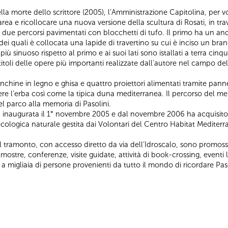
la morte dello scrittore (2005), l’Amministrazione Capitolina, per vo
’area e ricollocare una nuova versione della scultura di Rosati, in tra
no due percorsi pavimentati con blocchetti di tufo. Il primo ha un an
ei quali è collocata una lapide di travertino su cui è inciso un bran
 sinuoso rispetto al primo e ai suoi lati sono istallati a terra cin
i titoli delle opere più importanti realizzate dall'autore nel campo del
chine in legno e ghisa e quattro proiettori alimentati tramite pannelli
re l’erba così come la tipica duna mediterranea. Il percorso del me
del parco alla memoria di Pasolini.
tata inaugurata il 1° novembre 2005 e dal novembre 2006 ha acquisit
i ecologica naturale gestita dai Volontari del Centro Habitat Mediter
l tramonto, con accesso diretto da via dell’Idroscalo, sono promoss
i mostre, conferenze, visite guidate, attività di book-crossing, eventi le
 a migliaia di persone provenienti da tutto il mondo di ricordare Paso