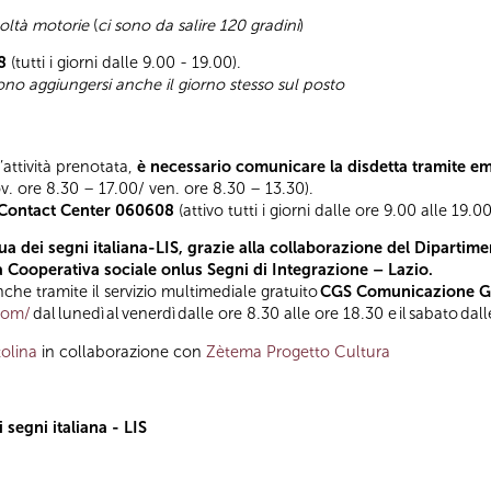
coltà motorie
(
ci sono da salire 120 gradini
)
8
(tutti i giorni dalle 9.00 - 19.00).
sono aggiungersi anche il giorno stesso sul posto
l’attività prenotata,
è necessario comunicare la disdetta tramite e
ov. ore 8.30 – 17.00/ ven. ore 8.30 – 13.30).
Contact Center 060608
(attivo tutti i giorni dalle ore 9.00 alle 19.00
a dei segni italiana-LIS, grazie alla collaborazione del Dipartimen
la Cooperativa sociale onlus Segni di Integrazione – Lazio.
he tramite il servizio multimediale gratuito
CGS Comunicazione Glo
.com/
dal lunedì al venerdì dalle ore 8.30 alle ore 18.30 e il sabato dal
olina
in collaborazione con
Zètema Progetto Cultura
segni italiana - LIS