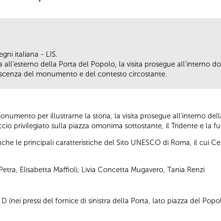
gni italiana - LIS.
ll’esterno della Porta del Popolo, la visita prosegue all’interno dove
scenza del monumento e del contesto circostante.
umento per illustrarne la storia, la visita prosegue all’interno della
io privilegiato sulla piazza omonima sottostante, il Tridente e la fu
anche le principali caratteristiche del Sito UNESCO di Roma, il cui
etra, Elisabetta Maffioli, Livia Concetta Mugavero, Tania Renzi
 (nei pressi del fornice di sinistra della Porta, lato piazza del Popo