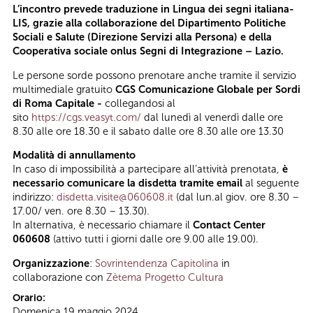
L’incontro prevede traduzione in Lingua dei segni italiana-
LIS, grazie alla collaborazione del Dipartimento Politiche
Sociali e Salute (Direzione Servizi alla Persona) e della
Cooperativa sociale onlus Segni di Integrazione – Lazio.
Le persone sorde possono prenotare anche tramite il servizio
multimediale gratuito
CGS Comunicazione Globale per Sordi
di Roma Capitale -
collegandosi al
sito
https://cgs.veasyt.com/
dal lunedì al venerdì dalle ore
8.30 alle ore 18.30 e il sabato dalle ore 8.30 alle ore 13.30
Modalità di annullamento
In caso di impossibilità a partecipare all’attività prenotata,
è
necessario comunicare la disdetta tramite email
al seguente
indirizzo:
disdetta.visite@060608.it
(dal lun.al giov. ore 8.30 –
17.00/ ven. ore 8.30 – 13.30).
In alternativa, è necessario chiamare il
Contact Center
060608
(attivo tutti i giorni dalle ore 9.00 alle 19.00).
Organizzazione
:
Sovrintendenza Capitolina
in
collaborazione con
Zètema Progetto Cultura
Orario:
Domenica 19 maggio 2024