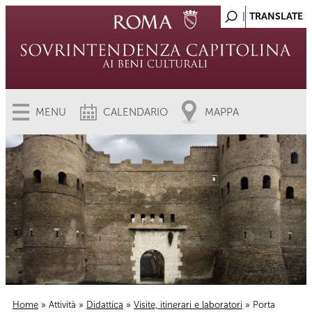
MENU
CALENDARIO
MAPPA
Home
»
Attività
»
Didattica
»
Visite, itinerari e laboratori
» Porta