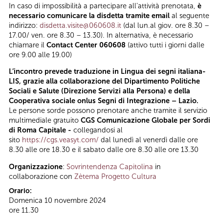
In caso di impossibilità a partecipare all’attività prenotata,
è
necessario comunicare la disdetta tramite email
al seguente
indirizzo:
disdetta.visite@060608.it
(dal lun.al giov. ore 8.30 –
17.00/ ven. ore 8.30 – 13.30). In alternativa, è necessario
chiamare il
Contact Center 060608
(attivo tutti i giorni dalle
ore 9.00 alle 19.00)
L’incontro prevede traduzione in Lingua dei segni italiana-
LIS, grazie alla collaborazione del Dipartimento Politiche
Sociali e Salute (Direzione Servizi alla Persona) e della
Cooperativa sociale onlus Segni di Integrazione – Lazio.
Le persone sorde possono prenotare anche tramite il servizio
multimediale gratuito
CGS Comunicazione Globale per Sordi
di Roma Capitale -
collegandosi al
sito
https://cgs.veasyt.com/
dal lunedì al venerdì dalle ore
8.30 alle ore 18.30 e il sabato dalle ore 8.30 alle ore 13.30
Organizzazione
:
Sovrintendenza Capitolina
in
collaborazione con
Zètema Progetto Cultura
Orario:
Domenica 10 novembre 2024
ore 11.30