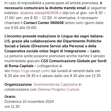
In caso di impossibilità a partecipare all’attività prenotata,
è
necessario comunicare la disdetta tramite email
al seguente
indirizzo:
disdetta.visite@060608.it
(dal lun.al giov. ore 8.30 –
17.00/ ven. ore 8.30 – 13.30). In alternativa, è necessario
chiamare il
Contact Center 060608
(attivo tutti i giorni dalle
ore 9.00 alle 19.00)
L’incontro prevede traduzione in Lingua dei segni italiana-
LIS, grazie alla collaborazione del Dipartimento Politiche
Sociali e Salute (Direzione Servizi alla Persona) e della
Cooperativa sociale onlus Segni di Integrazione – Lazio.
Le persone sorde possono prenotare anche tramite il servizio
multimediale gratuito
CGS Comunicazione Globale per Sordi
di Roma Capitale -
collegandosi al
sito
https://cgs.veasyt.com/
dal lunedì al venerdì dalle ore
8.30 alle ore 18.30 e il sabato dalle ore 8.30 alle ore 13.30
Organizzazione
:
Sovrintendenza Capitolina
in
collaborazione con
Zètema Progetto Cultura
Orario:
Domenica 10 novembre 2024
ore 11.30