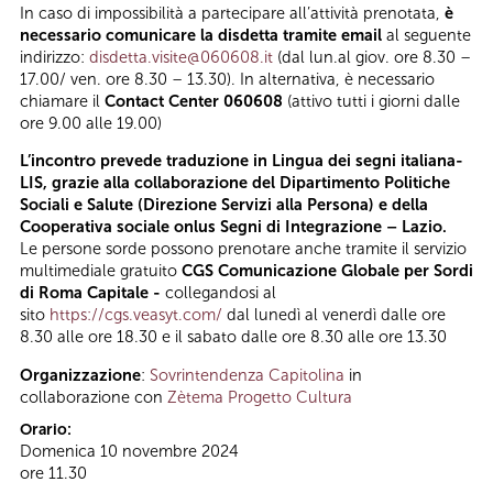
In caso di impossibilità a partecipare all’attività prenotata,
è
necessario comunicare la disdetta tramite email
al seguente
indirizzo:
disdetta.visite@060608.it
(dal lun.al giov. ore 8.30 –
17.00/ ven. ore 8.30 – 13.30). In alternativa, è necessario
chiamare il
Contact Center 060608
(attivo tutti i giorni dalle
ore 9.00 alle 19.00)
L’incontro prevede traduzione in Lingua dei segni italiana-
LIS, grazie alla collaborazione del Dipartimento Politiche
Sociali e Salute (Direzione Servizi alla Persona) e della
Cooperativa sociale onlus Segni di Integrazione – Lazio.
Le persone sorde possono prenotare anche tramite il servizio
multimediale gratuito
CGS Comunicazione Globale per Sordi
di Roma Capitale -
collegandosi al
sito
https://cgs.veasyt.com/
dal lunedì al venerdì dalle ore
8.30 alle ore 18.30 e il sabato dalle ore 8.30 alle ore 13.30
Organizzazione
:
Sovrintendenza Capitolina
in
collaborazione con
Zètema Progetto Cultura
Orario:
Domenica 10 novembre 2024
ore 11.30