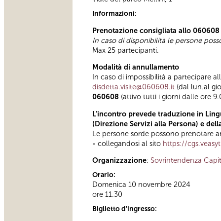
Informazioni:
Prenotazione consigliata allo 060608
In caso di disponibilità le persone pos
Max 25 partecipanti.
Modalità di annullamento
In caso di impossibilità a partecipare al
disdetta.visite@060608.it
(dal lun.al gi
060608
(attivo tutti i giorni dalle ore 9
L’incontro prevede traduzione in Lingu
(Direzione Servizi alla Persona) e del
Le persone sorde possono prenotare anc
-
collegandosi al sito
https://cgs.veasy
Organizzazione
:
Sovrintendenza Capit
Orario:
Domenica 10 novembre 2024
ore 11.30
Biglietto d'ingresso: