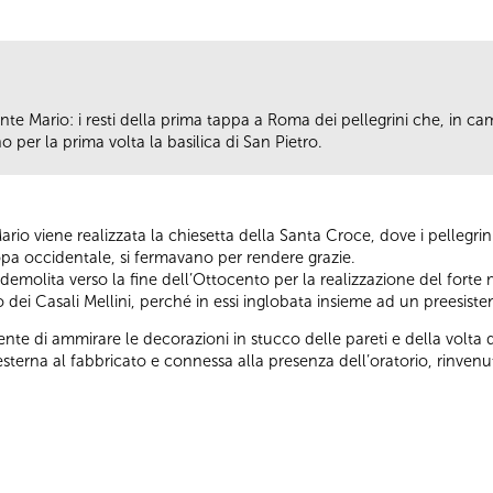
te Mario: i resti della prima tappa a Roma dei pellegrini che, in ca
 per la prima volta la basilica di San Pietro.
io viene realizzata la chiesetta della Santa Croce, dove i pellegrini
opa occidentale, si fermavano per rendere grazie.
 demolita verso la fine dell’Ottocento per la realizzazione del forte 
no dei Casali Mellini, perché in essi inglobata insieme ad un preesist
ente di ammirare le decorazioni in stucco delle pareti e della volta
esterna al fabbricato e connessa alla presenza dell’oratorio, rinvenut