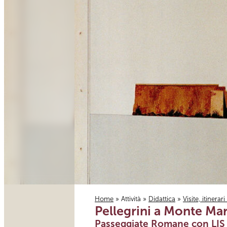
Home
»
Attività
»
Didattica
»
Visite, itinerar
Pellegrini a Monte Mar
Tu sei qui
Passeggiate Romane con LIS