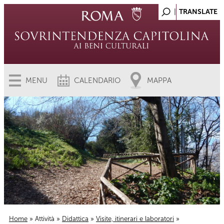
MENU
CALENDARIO
MAPPA
Home
»
Attività
»
Didattica
»
Visite, itinerari e laboratori
»