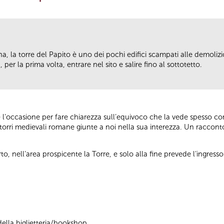
a, la torre del Papito è uno dei pochi edifici scampati alle demolizi
 per la prima volta, entrare nel sito e salire fino al sottotetto.
sce l’occasione per fare chiarezza sull’equivoco che la vede spesso c
torri medievali romane giunte a noi nella sua interezza. Un racconto 
rto, nell’area prospicente la Torre, e solo alla fine prevede l’ingresso 
ella biglietteria/bookshop