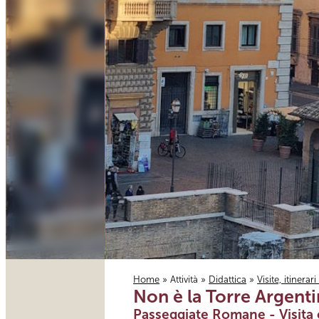
Home
»
Attività
»
Didattica
»
Visite, itinerar
Non è la Torre Argenti
Tu sei qui
Passeggiate Romane - Visita 