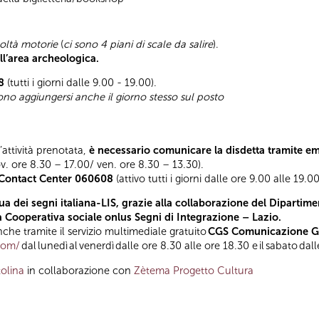
coltà motorie
(
ci sono 4 piani di scale da salire
).
ll’area archeologica.
8
(tutti i giorni dalle 9.00 - 19.00).
sono aggiungersi anche il giorno stesso sul posto
l’attività prenotata,
è necessario comunicare la disdetta tramite e
ov. ore 8.30 – 17.00/ ven. ore 8.30 – 13.30).
Contact Center 060608
(attivo tutti i giorni dalle ore 9.00 alle 19.00
a dei segni italiana-LIS, grazie alla collaborazione del Dipartimen
la Cooperativa sociale onlus Segni di Integrazione – Lazio.
he tramite il servizio multimediale gratuito
CGS Comunicazione Glo
.com/
dal lunedì al venerdì dalle ore 8.30 alle ore 18.30 e il sabato dal
olina
in collaborazione con
Zètema Progetto Cultura