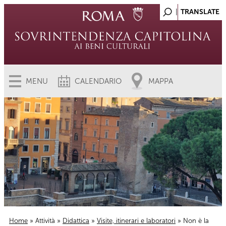
MENU
CALENDARIO
MAPPA
Home
»
Attività
»
Didattica
»
Visite, itinerari e laboratori
» Non è la