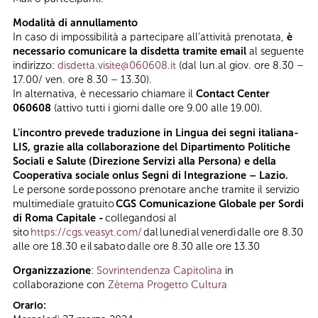
Modalità di annullamento
In caso di impossibilità a partecipare all’attività prenotata,
è
necessario comunicare la disdetta tramite email
al seguente
indirizzo:
disdetta.visite@060608.it
(dal lun.al giov. ore 8.30 –
17.00/ ven. ore 8.30 – 13.30).
In alternativa, è necessario chiamare il
Contact Center
060608
(attivo tutti i giorni dalle ore 9.00 alle 19.00).
L'incontro prevede traduzione in Lingua dei segni italiana-
LIS, grazie alla collaborazione del Dipartimento Politiche
Sociali e Salute (Direzione Servizi alla Persona) e della
Cooperativa sociale onlus Segni di Integrazione – Lazio.
Le persone sorde possono prenotare anche tramite il servizio
multimediale gratuito
CGS Comunicazione Globale per Sordi
di Roma Capitale -
collegandosi al
sito
https://cgs.veasyt.com/
dal lunedì al venerdì dalle ore 8.30
alle ore 18.30 e il sabato dalle ore 8.30 alle ore 13.30
Organizzazione
:
Sovrintendenza Capitolina
in
collaborazione con
Zètema Progetto Cultura
Orario: