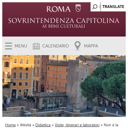
MENU
CALENDARIO
MAPPA
Home
»
Attività
»
Didattica
»
Visite, itinerari e laboratori
» Non è la