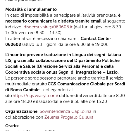
Modalità di annullamento
In caso di impossibilità a partecipare all’attività prenotata,
è
necessario comunicare la disdetta tramite email
al seguente
indirizzo:
disdetta.visite@060608.it
(dal lun.al giov. ore 8.30 –
17.00/ ven. ore 8.30 – 13.30).
In alternativa, è necessario chiamare il
Contact Center
060608
(attivo tutti i giorni dalle ore 9.00 alle 19.00).
L'incontro prevede traduzione in Lingua dei segni italiana-
LIS, grazie alla collaborazione del Dipartimento Politiche
Sociali e Salute (Direzione Servizi alla Persona) e della
Cooperativa sociale onlus Segni di Integrazione – Lazio.
Le persone sorde possono prenotare anche tramite il servizio
multimediale gratuito
CGS Comunicazione Globale per Sordi
di Roma Capitale -
collegandosi al
sito
https://cgs.veasyt.com/
dal lunedì al venerdì dalle ore 8.30
alle ore 18.30 e il sabato dalle ore 8.30 alle ore 13.30
Organizzazione
:
Sovrintendenza Capitolina
in
collaborazione con
Zètema Progetto Cultura
Orario: